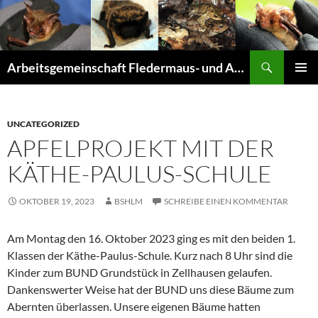
Suchen
Arbeitsgemeinschaft Fledermaus- und Amphibienschutz Seligenstadt und Mainhausen
ZUM
PRIMÄR
INHALT
MENÜ
SPRINGEN
UNCATEGORIZED
APFELPROJEKT MIT DER
KÄTHE-PAULUS-SCHULE
OKTOBER 19, 2023
BSHLM
SCHREIBE EINEN KOMMENTAR
Am Montag den 16. Oktober 2023 ging es mit den beiden 1.
Klassen der Käthe-Paulus-Schule. Kurz nach 8 Uhr sind die
Kinder zum BUND Grundstück in Zellhausen gelaufen.
Dankenswerter Weise hat der BUND uns diese Bäume zum
Abernten überlassen. Unsere eigenen Bäume hatten