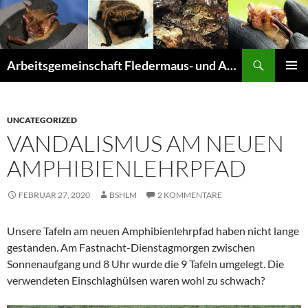
Suchen
Arbeitsgemeinschaft Fledermaus- und Amphibienschutz Seligenstadt und Mainhausen
ZUM
PRIMÄR
INHALT
MENÜ
SPRINGEN
UNCATEGORIZED
VANDALISMUS AM NEUEN
AMPHIBIENLEHRPFAD
FEBRUAR 27, 2020
BSHLM
2 KOMMENTARE
Unsere Tafeln am neuen Amphibienlehrpfad haben nicht lange
gestanden. Am Fastnacht-Dienstagmorgen zwischen
Sonnenaufgang und 8 Uhr wurde die 9 Tafeln umgelegt. Die
verwendeten Einschlaghülsen waren wohl zu schwach?