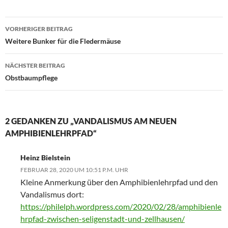
Beitrags-
VORHERIGER BEITRAG
Navigation
Weitere Bunker für die Fledermäuse
NÄCHSTER BEITRAG
Obstbaumpflege
2 GEDANKEN ZU „VANDALISMUS AM NEUEN
AMPHIBIENLEHRPFAD“
Heinz Bielstein
FEBRUAR 28, 2020 UM 10:51 P.M. UHR
Kleine Anmerkung über den Amphibienlehrpfad und den
Vandalismus dort:
https://philelph.wordpress.com/2020/02/28/amphibienle
hrpfad-zwischen-seligenstadt-und-zellhausen/