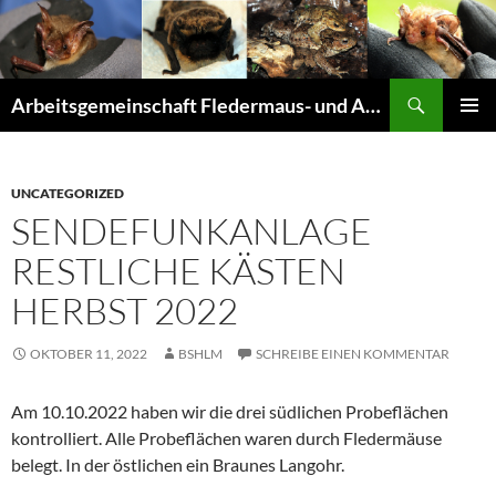
Suchen
Arbeitsgemeinschaft Fledermaus- und Amphibienschutz Seligenstadt und Mainhausen
ZUM
PRIMÄR
INHALT
MENÜ
SPRINGEN
UNCATEGORIZED
SENDEFUNKANLAGE
RESTLICHE KÄSTEN
HERBST 2022
OKTOBER 11, 2022
BSHLM
SCHREIBE EINEN KOMMENTAR
Am 10.10.2022 haben wir die drei südlichen Probeflächen
kontrolliert. Alle Probeflächen waren durch Fledermäuse
belegt. In der östlichen ein Braunes Langohr.