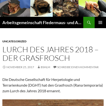
Suchen
Arbeitsgemeinschaft Fledermaus- und Amphibienschutz Seligenstadt und Mainhausen
ZUM
PRIMÄR
INHALT
MENÜ
SPRINGEN
UNCATEGORIZED
LURCH DES JAHRES 2018 –
DER GRASFROSCH
NOVEMBER 25, 2017
BSHLM
SCHREIBE EINEN KOMMENTAR
Die Deutsche Gesellschaft für Herpetologie und
Terrarienkunde (DGHT) hat den Grasfrosch (Rana temporaria)
zum Lurch des Jahres 2018 ernannt.