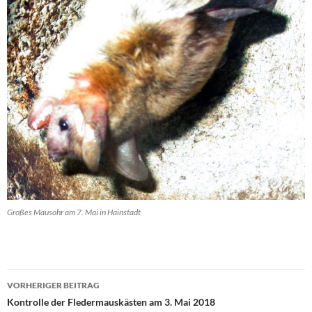
Großes Mausohr am 7. Mai in Hainstadt
Beitrags-
VORHERIGER BEITRAG
Navigation
Kontrolle der Fledermauskästen am 3. Mai 2018