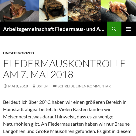
Suchen
Arbeitsgemeinschaft Fledermaus- und Amphibienschutz Seligenstadt und Mainhausen
ZUM
PRIMÄR
INHALT
MENÜ
SPRINGEN
UNCATEGORIZED
FLEDERMAUSKONTROLLE
AM 7. MAI 2018
MAI 8, 2018
BSHLM
SCHREIBE EINEN KOMMENTAR
Bei deutlich über 20° C haben wir einen größeren Bereich in
Hainstadt abgearbeitet. In Vielen Kästen fanden wir
Meisennester, was darauf hinweist, dass es zu wenige
Naturhöhlen gibt. An Fledermausarten haben wir nur Braune
Langohren und Große Mausohren gefunden. Es gibt in diesem