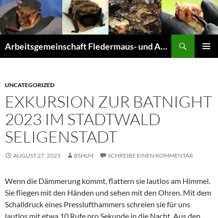
Suchen
Arbeitsgemeinschaft Fledermaus- und Amphibienschutz Seligenstadt und Mainhausen
ZUM
PRIMÄR
INHALT
MENÜ
SPRINGEN
UNCATEGORIZED
EXKURSION ZUR BATNIGHT
2023 IM STADTWALD
SELIGENSTADT
AUGUST 27, 2023
BSHLM
SCHREIBE EINEN KOMMENTAR
Wenn die Dämmerung kommt, flattern sie lautlos am Himmel.
Sie fliegen mit den Händen und sehen mit den Ohren. Mit dem
Schalldruck eines Presslufthammers schreien sie für uns
lautlos mit etwa 10 Rufe pro Sekunde in die Nacht. Aus den