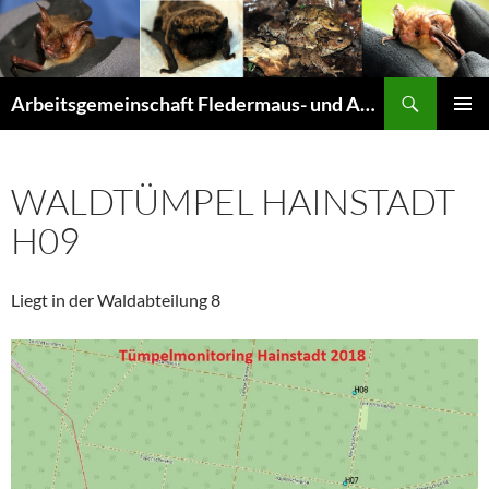
Suchen
Arbeitsgemeinschaft Fledermaus- und Amphibienschutz Seligenstadt und Mainhausen
ZUM
PRIMÄR
INHALT
MENÜ
SPRINGEN
WALDTÜMPEL HAINSTADT
H09
Liegt in der Waldabteilung 8