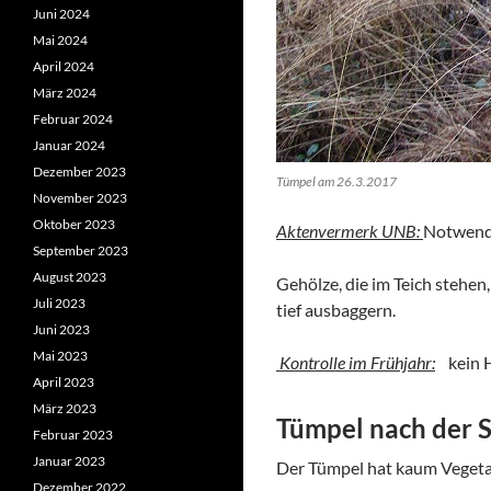
Juni 2024
Mai 2024
April 2024
März 2024
Februar 2024
Januar 2024
Dezember 2023
Tümpel am 26.3.2017
November 2023
Oktober 2023
Aktenvermerk UNB:
Notwend
September 2023
August 2023
Gehölze, die im Teich stehe
Juli 2023
tief ausbaggern.
Juni 2023
Mai 2023
Kontrolle im Frühjahr:
kein H
April 2023
März 2023
Tümpel nach der 
Februar 2023
Januar 2023
Der Tümpel hat kaum Vegeta
Dezember 2022