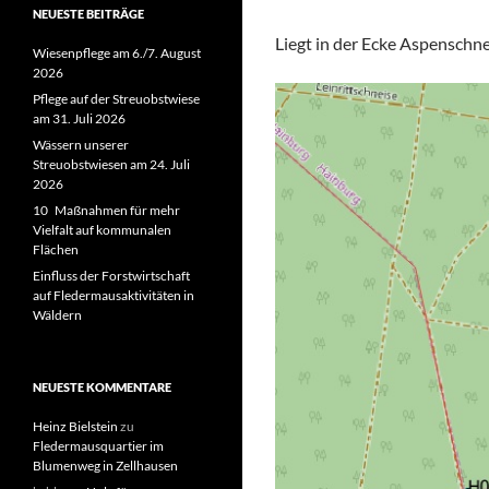
NEUESTE BEITRÄGE
Liegt in der Ecke Aspenschne
Wiesenpflege am 6./7. August
2026
Pflege auf der Streuobstwiese
am 31. Juli 2026
Wässern unserer
Streuobstwiesen am 24. Juli
2026
10 Maßnahmen für mehr
Vielfalt auf kommunalen
Flächen
Einfluss der Forstwirtschaft
auf Fledermausaktivitäten in
Wäldern
NEUESTE KOMMENTARE
Heinz Bielstein
zu
Fledermausquartier im
Blumenweg in Zellhausen