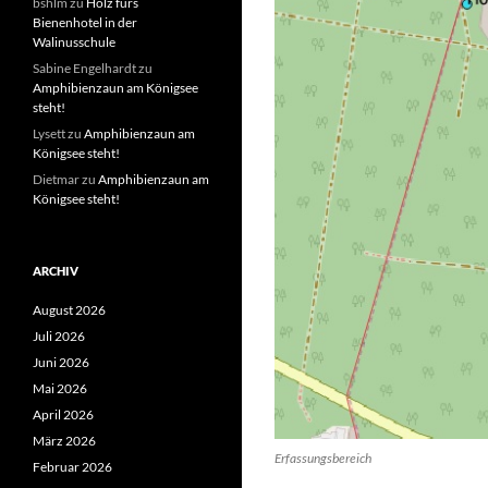
bshlm
zu
Holz fürs
Bienenhotel in der
Walinusschule
Sabine Engelhardt
zu
Amphibienzaun am Königsee
steht!
Lysett
zu
Amphibienzaun am
Königsee steht!
Dietmar
zu
Amphibienzaun am
Königsee steht!
ARCHIV
August 2026
Juli 2026
Juni 2026
Mai 2026
April 2026
März 2026
Erfassungsbereich
Februar 2026