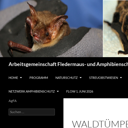
Suchen
Arbeitsgemeinschaft Fledermaus- und Amphibiensch
ZUM INHALT SPRINGEN
HOME
PROGRAMM
NATURSCHUTZ
STREUOBSTWIESEN
NETZWERK AMPHIBIENSCHUTZ
FLOW 1. JUNI 2026
AgFA
Suchen
nach:
WALDTÜMPE